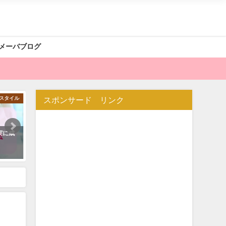
メーバブログ
起業
スポンサード リンク
物販ビジネス
功するには？
バイマコンサルティング 海外輸入
アパレル販売講座
2025年09月19日