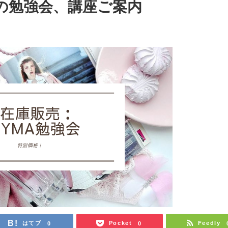
マの勉強会、講座ご案内
はてブ
Pocket
Feedly
0
0