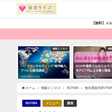
【無料】メ
物販ビジネス
物販ビジネス
ィング 海外輸入
2019年最新メルカリ＆ヤフオクで
【無料】依頼が途
毎月8万円以上を稼ぐ講座
化を目指すLINE公
2019年10月23日
2019年12月29日
ホーム
物販ビジネス
BUYMA
無在庫販売BUYM
BUYMA
メニュー
講座