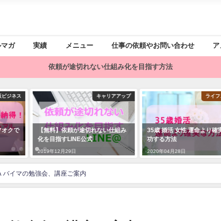
ルマガ
実績
メニュー
仕事の依頼やお問い合わせ
ア
依頼が途切れない仕組み化を目指す方法
キャリアアップ
ライフスタイル
切れない仕組み
35歳 婚活 女性 運命より確実に成
女性が在宅起業で成
式
功する方法
2019年02月21日
2020年04月28日
A バイマの勉強会、講座ご案内