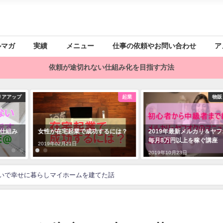
ルマガ
実績
メニュー
仕事の依頼やお問い合わせ
ア
依頼が途切れない仕組み化を目指す方法
起業
物販ビジネス
ライ
るには？
2019年最新メルカリ＆ヤフオクで
35歳 婚活 女性 運命より
毎月8万円以上を稼ぐ講座
功する方法
2019年10月23日
2020年04月28日
いで幸せに暮らしマイホームを建てた話