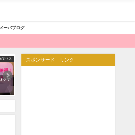
メーバブログ
フスタイル
スポンサード リンク
物販ビジネス
確実に成
バイマコンサルティング 海外輸入
アパレル販売講座
2025年09月19日