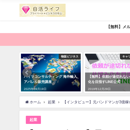
【無料】メ
物販ビジネス
キャリアアップ
 海外輸入
【無料】依頼が途切れない仕組み
女性が在宅起業で成功す
化を目指すLINE公式
2019年02月21日
2019年12月29日
ホーム
起業
【インタビュー】元バンドマンが3億稼
起業