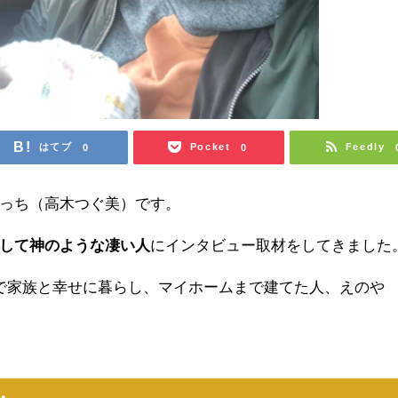
はてブ
Pocket
Feedly
0
0
っち（高木つぐ美）です。
して神のような凄い人
にインタビュー取材をしてきました
で家族と幸せに暮らし、マイホームまで建てた人、えのや