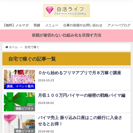
【無料】メルマガ
実績
メニュー
仕事の依頼やお問い合わせ
アメーバブログ
依頼が途切れない仕組み化を目指す方法
ホーム
自宅で稼ぐ
自宅で稼ぐの記事一覧
０から始めるフリマアプリで月８万稼ぐ講座
2019-10-23
講座、イベント案内
月収１００万円バイヤーの秘密の戦略バイマ編
2019-06-02
物販ビジネス
バイマ売上 振り込み口座はこの銀行に入金さ
せるとお得！
物販ビジネス
2019-06-02