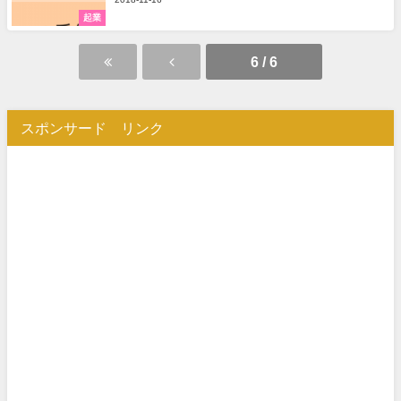
起業
6 / 6
スポンサード リンク